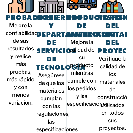
PROBADORES
GOBIERNOS
PRODUCTORES
RESPONS
Y
DE
DEL
Mejore la
DEPARTAMENTO
MATERIALES
CAPITAL
confiabilidad
de sus
DE
DEL
Mejore la
resultados
SERVICIOS
PROYECT
calidad de
y realice
su
DE
Verifique la
más
producto
TECNOLOGÍA
calidad de
pruebas,
mientras
los
Asegúrese
más rápido
cumple con
materiales
de que los
y con
los pedidos
de
materiales
menos
y las
construcción
cumplan
variación.
especificaciones.
utilizados
con las
en todos
regulaciones,
sus
las
proyectos.
especificaciones