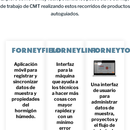
de trabajo de CMT realizando estos recorridos de productos
autoguiados.
FORNEYFIELD​
FORNEYLINK​
FORNEYTO
Aplicación
Interfaz
móvil para
para la
registrar y
máquina
sincronizar
que ayuda a
Una interfaz
datos de
los técnicos
de usuario
muestra y
a hacer más
para
propiedades
cosas con
administrar
del
mayor
datos de
hormigón
rapidez y
muestra,
húmedo.
con un
proyectos y
mínimo
el flujo de
error